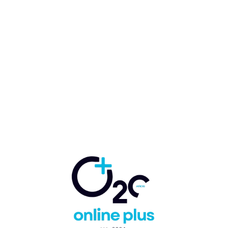
República Dominicana: El
paraíso turístico y de la
industria del Café
Lionel Paredes
-
17 de febrero de 2023
COMERCIO
EXTERIOR