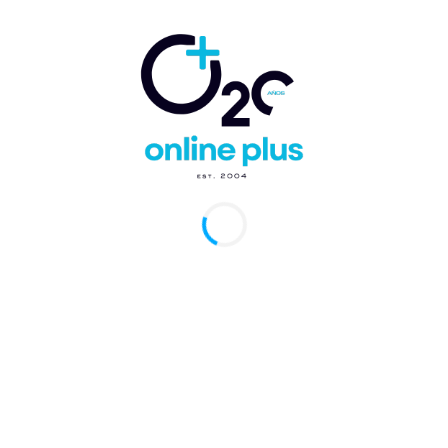
Conviértase en un
República
«Rummelier»
Dominicana
certificado en St.
celebrará su
 a
Kitts
Dominican R
Fest en julio d
-
Marcelo Ballester
2023
5 de enero de 2023
Marcelo Balleste
14 de diciembre de 2022