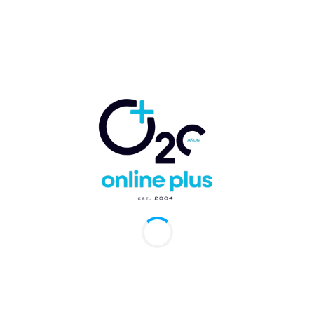
Comentario:
Artículo anterior
Artículo siguiente
Paradisus anuncia la
Brando’s Restaurant y
cuarta edición de “The
The Blind Butcher de
Epicure by Paradisus”
Hyatt Cap Cana
obtienen el Award of
Excellence de Wine