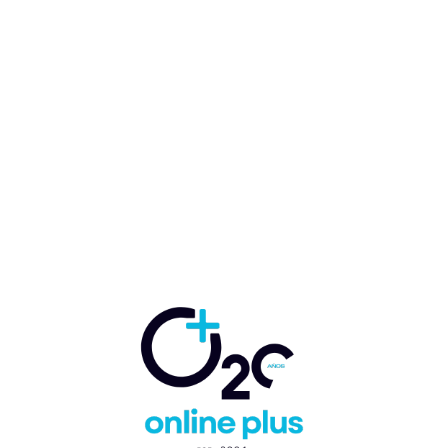
Presenta nuevas excursiones
Wild On Punta Cana y Swim
Horse Punta Cana
Marcelo Ballester
-
13 de mayo de 2022
ATRACCIONES