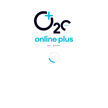
3 de marzo de 2026
Expert Travellers
Nace Ávoris
presentó el
Travel Insights
software GDRO-
nueva publica
IA
de inteligencia
análisis turísti
-
Guido Nicolás Ballester Rey
Marcelo Balleste
13 de marzo de 2025
14 de febrero de 2025