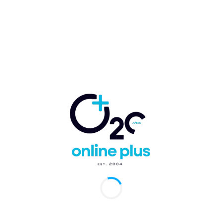
Guardar mi nombre, correo electrónico y sitio web en este
navegador la próxima vez que comente.
Comentario:
Artículo anterior
Artículo siguiente
Presentan la promoción
Rolando González
del proyecto APP
Bunster: “República