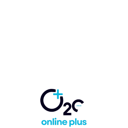
Punta Cana mantiene cifras
históricamente altas con 744
vuelos internacionales y
confirma la fortaleza del
turismo en plena temporada
baja
Marcelo Ballester
-
ESTADÍSTICAS
15 de junio de 2026