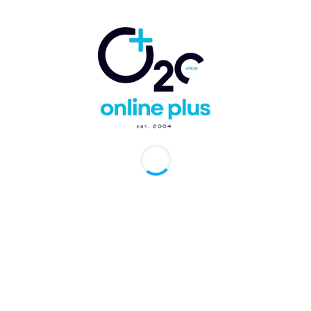
presentarla ante el Departamento de Transporte
de los Estados Unidos (DOT). De igual modo, y
como lo exigen los protocolos de aviación
comercial, el acuerdo de código compartido entre
las aerolíneas fue aprobado por las autoridades
aeronáuticas de Chile y Perú. Próximamente, y
conforme se avance en su implementación, se
cursará este mismo proceso en Colombia.
Online Plus
TAGS
American Airlines
Código Compartido
JetSMART