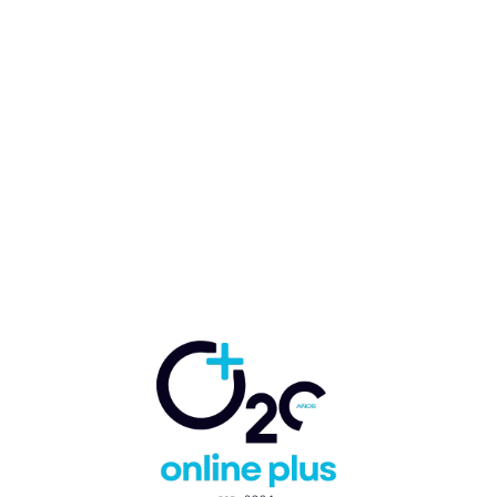
MOPC tiene previsto
concluir a final de año el
tramo 2B de la
Circunvalación Santo
Domingo
Betina Rey
-
13 de agosto de 2019
COMUNIDAD