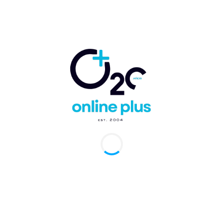
expectativas para el invierno
Otro elemento positivo es el
fin de la temporada
de sargazo
en las playas de Punta Cana, lo que
devuelve al destino su atractivo natural y mejora
la experiencia de los visitantes. Tras semanas de
afectaciones ambientales y climáticas, el Caribe
comienza a proyectar estabilidad para el turismo.
A nivel climático, se espera que el
invierno en el
hemisferio norte comience antes de lo habitual
,
con los primeros frentes polares anunciados para
inicios de octubre. Este escenario será un factor
positivo para los destinos de sol y playa como
Punta Cana, que anticipan el arranque temprano
de la
temporada alta de invierno
.
Perspectiva