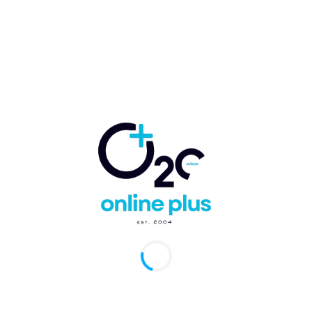
Cana, RD. – Meliá Hotels International prepara una importante
ucturación de su equipo directivo en República Dominicana,
mando su apuesta por el desarrollo...
po Ramos inaugura nueva Multiplaza Verón
 inversión de más RD$1,300 MM
arcelo Ballester
-
22 de julio de 2026
0
, Punta Cana.- Grupo Ramos inauguró una nueva Multiplaza en
 provincia La Altagracia, con una inversión de más RD$1,300
es, para ampliar el...
puerto de Punta Cana se acerca a los 800
os internacionales, consolida una de las
res temporadas de verano de su historia
arcelo Ballester
-
20 de julio de 2026
0
Cana, RD. – El Aeropuerto Internacional de Punta Cana (PUJ)
úa consolidando su extraordinario desempeño durante la
ada alta de verano, con 794∗...