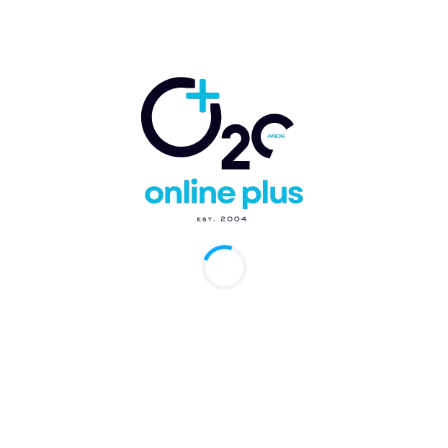
Santo Domingo.- El
presidente Luis
Abinader anunció
formalmente este
martes...
República
Dominicana y
Argentina
fortalecen lazos
en turismo MICE
durante el
MeetUp
Argentina 2025
Buenos Aires,
Argentina.- El
Embajador de la
República
Dominicana...
RD y su industria
hotelera brillan