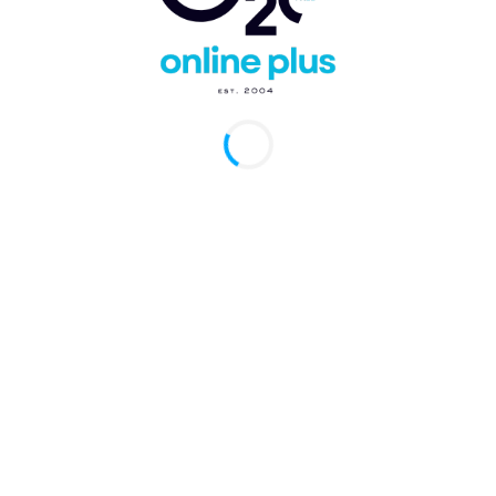
 Dominicana.- El equipo de Blue Diamond Hotels &
 República Dominicana participó en la ceremonia de
 la donación de dos nuevos camiones de bomberos para
mento de Bomberos de Verón – Punta Cana .
rmal participaron el Director Distrital, Ramón Ramírez
 Miguel Ángel Álvarez y el Capitán Bruno Benítez del
Bomberos de Punta Cana – Verón, recibiendo la
l Sr. Juan Tuñon, Director Regional de Operaciones de
nd Resorts; Cesar Vargas, Gerente General de Royalto