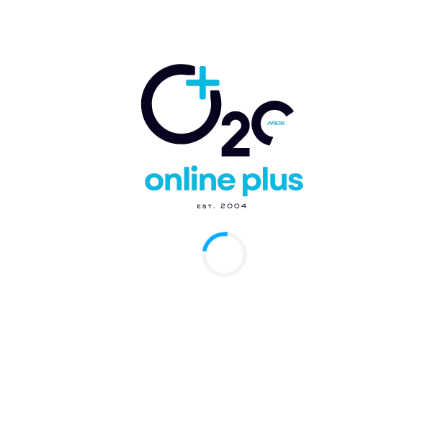
edición de la
carrera benéfica
Catalonia 5K
“Run for Love”
2026
Punta Cana, RD. – En
un encuentro con
medios...
Hoteles Catalonia
& Resorts y Plan
International
República
Dominicana
fortalecen alianza
para impulsar la
empleabilidad
juvenil
Santo Domingo, RD.-
En un contexto donde
el acceso...