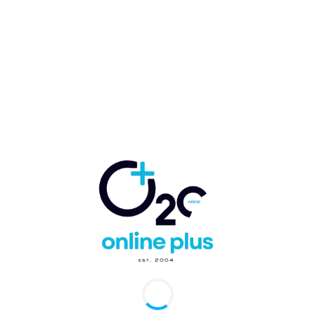
Inaugurado en 1983, el Aeropuerto de Punta Cana
(PUJ) es el primer aeródromo privado de uso
comercial internacional del mundo y el de mayor
tráfico y conectividad de la República
Dominicana y el Caribe, conectando 81
aeropuertos internacionales en 26 países y
movilizando alrededor de ocho millones de
pasajeros al año.
Cuenta con dos pistas, 41 puertas de embarque,
45 posiciones de estacionamiento de aeronaves y
cuatro salones VIP. Asimismo, dispone de un
Centro de Reciclaje e Incineración propio, donde
se gestiona aproximadamente el 60 % de los
residuos generados por su operación.
El aeropuerto ha sido reconocido durante ocho