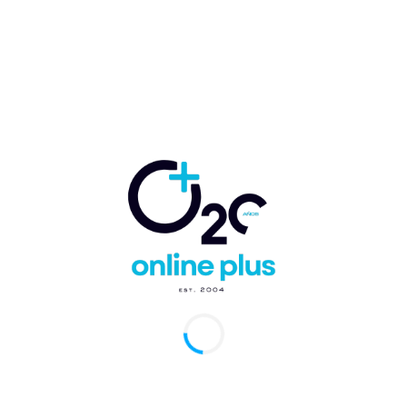
 S24 Ultra, Galaxy S24+ y Galaxy S24, desatando nuevas
encias móviles con Galaxy...
UR lanza DO Travel Rewards [vivo]
arcelo Ballester
-
3 de agosto de 2023
0
://www.youtube.com/live/A-pUvTedmDg?feature=share Online
an Asociación Dominicana de Negocios
rnacionales
etina Rey
-
22 de noviembre de 2022
0
 Domingo.- La Asociación Dominicana de Profesionales de
os Internacionales y Afines (Adopnia) celebró este sábado el
e lanzamiento de la entidad, en...