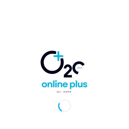
tre (Intrant), impuso una sanción ascendente a la suma de 200
sos contra...
ANT inhabilita para operar a empresas de
sporte turístico La Monumental, Start Auto
VIAM
arcelo Ballester
-
17 de septiembre de 2023
0
Cana, RD.- El Instituto Nacional de Tránsito y Transporte
tre de República Dominicana (INTRANT) informó, a través de
unicado al sector turístico...
RANT sanciona empresas involucradas en
dentes en Bávaro
arcelo Ballester
-
12 de septiembre de 2023
0
Cana, RD.- El Instituto Nacional de Tránsito y Transporte
ANT) informó a través de un comunicado que: “Desde el
NT informamos a la...