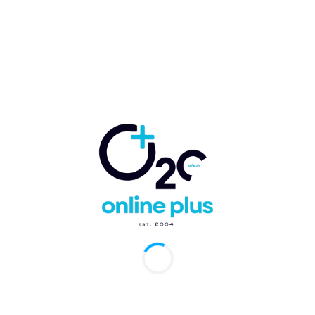
ucional clave donde se...
 impulsa el liderazgo femenino con éxito en
powering Her: Women’s Summit”
uido Nicolás Ballester Rey
-
23 de mayo de 2025
0
 Domingo.- La Asociación Nacional de Jóvenes Empresarios
 celebró con gran éxito su evento insignia “Empowering Her:
s Summit”, una jornada dedicada a...
an informe sobre “Desigualdad del ingreso
a República Dominicana 2012-2019”
etina Rey
-
25 de octubre de 2022
0
Domingo.- El Ministerio de Economía, Planificación y
ollo y la Comisión Económica para América Latina y el Caribe
) socializaron con la directiva...