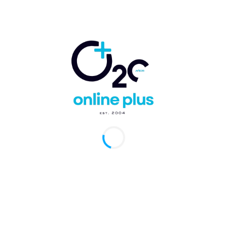
de Airbnb, que se lanzó en noviembre con
protecciones para anfitriones.
Ahora, al expandirlo a los huéspedes, Airbnb dice
que es «la mayor actualización del servicio al
cliente de Airbnb en una década».
Las garantías incluyen la promesa de encontrar un
hogar similar o emitir un reembolso si el
anfitrión cancela una estadía dentro de los 30 días
posteriores al check-in; si el huésped no puede
registrarse en la propiedad; o si la propiedad no
es como se anuncia.
Airbnb también ha creado una línea de
comunicación las 24 horas disponible en 16
idiomas a través de la aplicación y en su sitio
web, atendida por agentes capacitados para