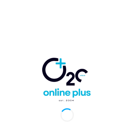
recibiendo reconocimiento mundial por su
enfoque compasivo y creativo en la gestión
hotelera y las innovaciones de productos.
Acerca de Nickelodeon
Nickelodeon, ahora en su 44º año, es la marca de
entretenimiento número uno para niños. Ha
construido un negocio global y diverso al poner a
los niños en primer lugar en todo lo que hace. La
marca incluye programación y producción de
televisión en
los Estados Unidos
y en todo el
mundo, además de productos de consumo,
experiencias digitales basadas en la ubicación,
publicaciones y largometrajes. Nickelodeon es
parte del portafolio global de marcas de
entretenimiento multimedia de Paramount
.