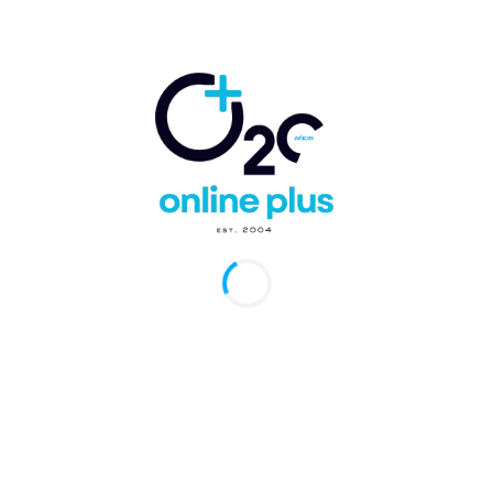
https://puntacana-bavaro.com
Profesional en comunicación y periodismo turístico. Escritor. Redactor en
jefe de Revista THEMAG y Online Plus. Creador del Newsletter Online
Plus. Co-creador de los eventos turísticos y empresarios THEMAG
AWARDS y el FORO THEMAG. Formo parte del ámbito turístico con
emprendimientos relacionados con el sector desde hace más de 25 años.
Artículos relacionados
Más del autor
El #ForoTHEMAG2024 en un minuto
[video]
Eventos
VIVO Ministerio de Turismo presenta los
números de agosto de 2024