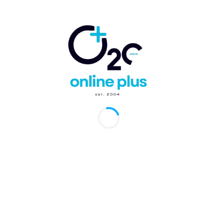
Comentario:
Artículo anterior
Artículo siguiente
Meliá y Paradisus
El Caribbean Open ha
acuerdan vuelos desde
comenzado
Monterrey en México a
Punta Cana