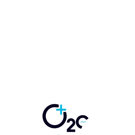
NOS INTERESA TU OPINIÓN, DÉJANOS TU
COMENTARIO
Nom
Cor
ele
Siti
web
Guardar mi nombre, correo electrónico y sitio web en este
navegador la próxima vez que comente.