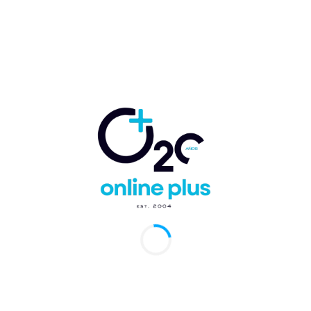
navegador la próxima vez que comente.
Comentario:
Artículo anterior
Artículo siguiente
Abren investigación
RD fortalece su
por aterrizaje de
liderazgo en la aviación
emergencia de
regional en la 42ª