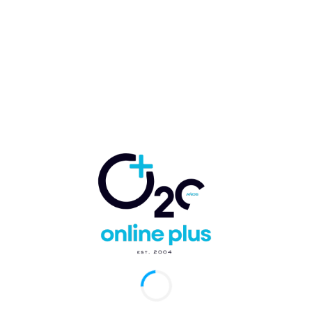
ngo, RD.- La Junta de Aviación Civil (
JAC
), presidida
Porcella, anunció la autorización a la aerolínea
a
JetSMART Airlines S.A.S.
para operar las rutas
Punta Cana–Medellín
y
Cali–Punta Cana–Cali
, en
acuerdo de Transporte Aéreo firmado entre los
de Colombia y República Dominicana.
, adoptada en la sesión ordinaria del 13 de agosto de
nte la
Resolución No. 172
, marca un nuevo avance en
imiento de la conectividad entre ambos países y amplía