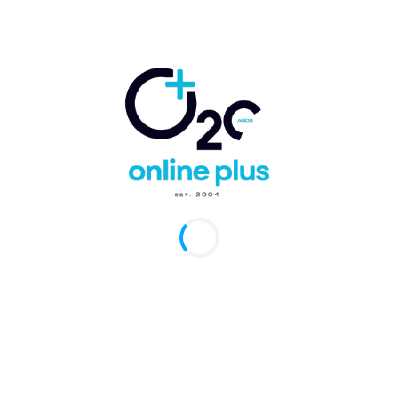
finales de glicación avanzada (AGE). Cuenta con
un sistema GPS de doble frecuencia. Nuevas
correas de reloj, diseño ondulado y variedad de
esferas de reloj le otorgan un look muy atractivo.
En cuanto a las comunicaciones, tu papá podrá
responder mensajes fácilmente con respuestas
sugeridas inteligentes, a través de Galaxy AI.
Pantalla grande para disfrutar en cualquier
lugar
TV portátil que proyecta un contenido
audiovisual en pared, techo y otras superficies.
De peso ligero, fácil de manipular, inalámbrico,
con conectividad y portátil. Puede reproducir
videos, fotos, películas, imágenes y más en
cualquier parte. ¿Le gustará este portento
tecnológico?, Muy probablemente quedará