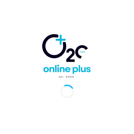
Comentario:
Artículo anterior
Artículo siguiente
La República
Cámara de Comercio
Dominicana y Costa
de España y NUMU
Rica firman acuerdo
destacan la importancia
para avanzar en
de aplicar medidas de
transformación digital
ciberseguridad en las
segura
empresas