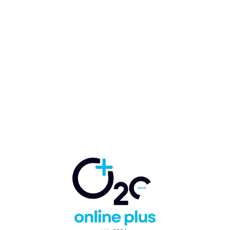
Aeropuerto Internacional de
Tocumen inicia
procesamiento de pasajeros
de entrada y salida en la
Terminal 2
Marcelo Ballester
-
24 de junio de 2022
INTERNACIONALES