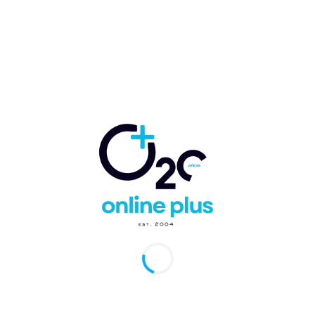
, Alemania.- Lopesan Hotel Group ha proyectado su visión de
 ante la industria global, reafirmando un liderazgo que traspasa
ras. La compañía, en...
e Lendor: «El turismo alemán es uno de los
más gasta y con más estadía»
arcelo Ballester
-
3 de marzo de 2026
0
, Alemania. En el marco de ITB Berlín 2026, la Asociación de
s y Turismo de la República Dominicana (Asonahores) resaltó la
ancia económica...
xito de ITB Berlín refleja una perspectiva
tiva para los viajes en 2025
arcelo Ballester
-
7 de marzo de 2025
0
, Alemania.- A pesar de los enormes desafíos económicos y
íticos, los expositores y visitantes profesionales de la ITB de
 de este año...