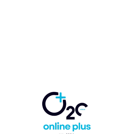
Claro presenta servicio de
consultoría con ingenieros
certificados en Azure y Claro
Cloud Empresarial
Marcelo Ballester
-
14 de noviembre de 2024
TECHI