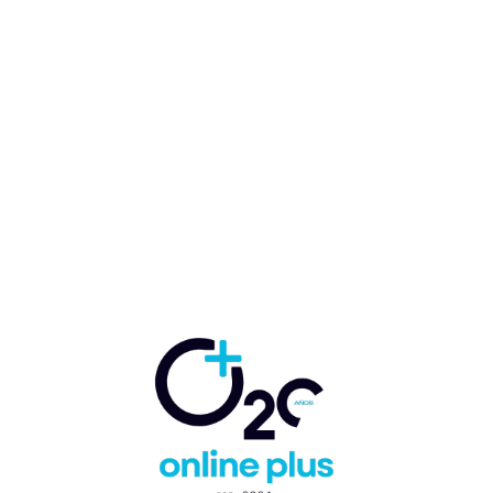
Eden Roc Cap Cana da la
bienvenida a la chef
dominicana María Marte,
única en LA con dos estrellas
Michelin
Marcelo Ballester
-
9 de octubre de 2025
GASTRONOMÍA