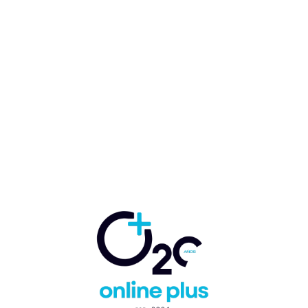
Atlantis Paradise Island
sufre incidente de seguridad
con tarjetas de crédito de
clientes
Marcelo Ballester
-
22 de noviembre de 2016
ACTUALIDAD
HOTELERA