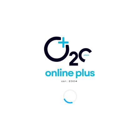
Comentario:
Artículo anterior
Artículo siguiente
La ciudad destino Cap
Realizarán V edición
Cana celebró su
del Torneo Nacional de
tradicional Christmas
Polo Save the Children
Boat Parade.
– Copa Gulf