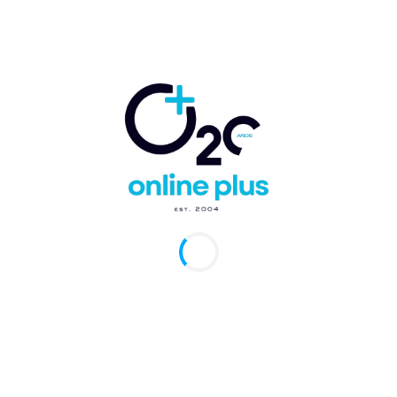
frontal es más grande, los faros LED más modernos,
delantera y tiene cortinas de aire más bajas y anchas
gravedad visual del vehículo.
El ST regresa para más emociones
Diseñada por Ford Performance, la edición especial
un motor V6 EcoBoost® de 3.0 litros especialmente
caballos de fuerza6 y 415 libras por pie de torque. 
SelectShift de 10 velocidades, tracción trasera y tra
disponible.
Además, la suspensión deportiva de este vehículo me
de manejo, fiel al más alto estándar de Ford Perfor
segura el gran poder de Explorer ST, Ford lo equipó
además de calipers deportivos diseñados para condu
llamativo color rojo.
Online Plus