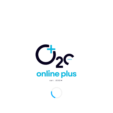
Domingo, RD.- Grupo Viamar, empresa líder en soluciones de
dad para familias y empresas, ha presentado la nueva Lincoln
tor. Este SUV premium es más que...
nocen trayectoria de Fernando Villanueva
, presidente de Grupo Viamar
arcelo Ballester
-
21 de marzo de 2025
0
Domingo, RD.- El presidente del Grupo Viamar, Fernando
ueva Sued, ha sido seleccionado entre los gerentes empresarios
fluyentes de República Dominicana por...
o Viamar presenta la nueva Ford Explorer
5
arcelo Ballester
-
2 de diciembre de 2024
0
Domingo, RD.- Grupo Viamar, representante exclusivo de Ford
ública Dominicana, ha presentado hoy la nueva Ford Explorer
la SUV más vendida...