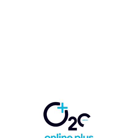
Comentario:
Artículo anterior
Artículo siguiente
Boutique hotel Tortuga
Ramon Rosselló de
Bay entre los mejores
Iverotel “La prioridad
del Caribe por Condé
a corto plazo es
Nast Traveler
reactivar todos
nuestros hoteles en
República Dominicana”