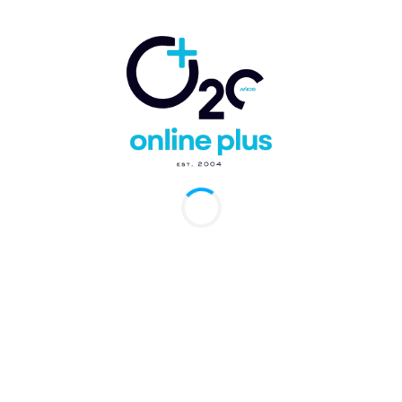
huéspedes de los bungalows, que presenta un
ambiente con decoración inspirada en la selva y
un menú refinado centrado en mariscos.
Bienestar con inspiración local
Más adelante, durante este año,
Zemi Miches
Punta Cana All-Inclusive Resort
inaugurará
Acana Spa & Wellness
, un centro de bienestar de
más de 1.500 metros cuadrados que también se
inspira en las antiguas tradiciones espirituales
taínas y en prácticas modernas de bienestar. El
spa contará con 11 salas de tratamiento, incluida
una suite nupcial, un circuito de hidroterapia, sala
de relajación, sauna, baños de vapor y piscinas
privadas. El menú de tratamientos de Acana Spa
está basado en rituales ancestrales diseñados para
restaurar el equilibrio y revitalizar el cuerpo.