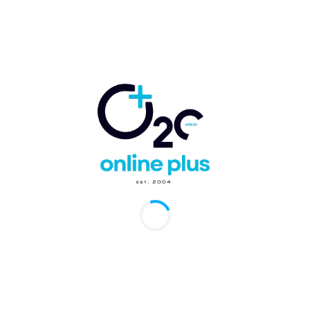
Comentario:
Artículo anterior
Artículo siguiente
Marriott y MGM
Meliá Punta Cana
Resorts anuncian
Beach con programa de
acuerdo de licencia a
actividades de bienestar
largo plazo
en agosto y septiembre