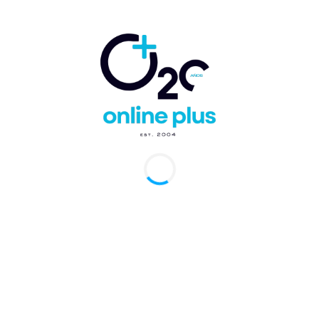
descanso, naturaleza, salud integral y
sostenibilidad.
“Con la apertura de nuestros nuevos resorts,
buscamos no solo ampliar la capacidad hotelera,
sino también liderar la transformación del sector
hacia un modelo de turismo que integra salud,
sostenibilidad y tecnología avanzada. Estamos
explorando alianzas estratégicas con proveedores
locales y expertos en salud para diversificar y
enriquecer nuestra oferta, generando un valor
diferencial para nuestros huéspedes y
posicionando al país como un destino líder en
hospitalidad de bienestar y salud en la región,”
concluye Fernández.
Actualmente, la oferta de cuidado integral se
centra en servicios incluidos dentro del