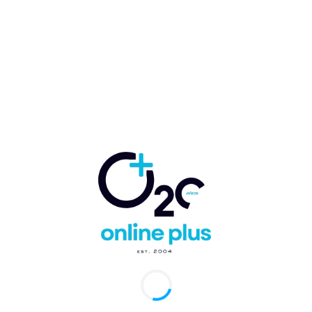
alianzas
‘Bogotá de Gala’ no solo será un espacio para
premiar a los mejores, sino también para
fortalecer las relaciones entre los actores del
turismo en la ciudad y promover alianzas que
impulsen el desarrollo futuro del sector. Con la
presencia de autoridades locales, representantes
del sector y medios de comunicación, esta gala
será la noche más importante del año para
quienes hacen del turismo en Bogotá una fuente
de desarrollo económico, cultural y social.
¡No te quedes por fuera! Inscríbete ahora y sé
parte de este gran evento que celebrará lo mejor
del turismo sostenible en Bogotá.
Para más información, detalles sobre la
convocatoria y registro, visita