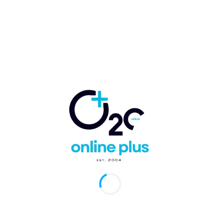
Mercedes” no se cambia
Marcelo Ballester
https://puntacana-bavaro.com
Profesional en comunicación y periodismo turístico. Escritor. Redactor en
jefe de Revista THEMAG y Online Plus. Creador del Newsletter Online
Plus. Co-creador de los eventos turísticos y empresarios THEMAG
AWARDS y el FORO THEMAG. Formo parte del ámbito turístico con
emprendimientos relacionados con el sector desde hace más de 25 años.