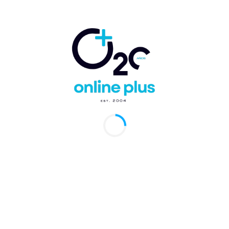
Comentario:
Artículo anterior
Artículo siguiente
Avión de Emirates se
Banreservas y
incendió en Dubai, no
Tesorería Nacional
hay heridos
firman acuerdo de
servicios financieros