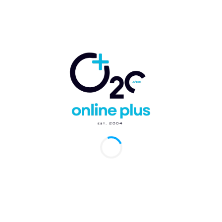
Comentario:
Artículo anterior
Artículo siguiente
El ABC de la crisis de
Avianca Cargo lidera el
GOL Linhas Aéreas
transporte de flor desde
Colombia y duplica su
capacidad en San
Valentín