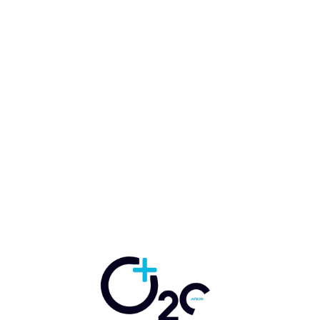
Comentario:
Artículo anterior
Artículo siguiente
Black Friday: LATAM
Viva fortalece
Airlines lanza
conectividad
promociones exclusivas
internacional en
con descuentos hasta
Querétaro con nueva
del 45% en tiquetes
ruta a Dallas Fort
aéreos
Worth