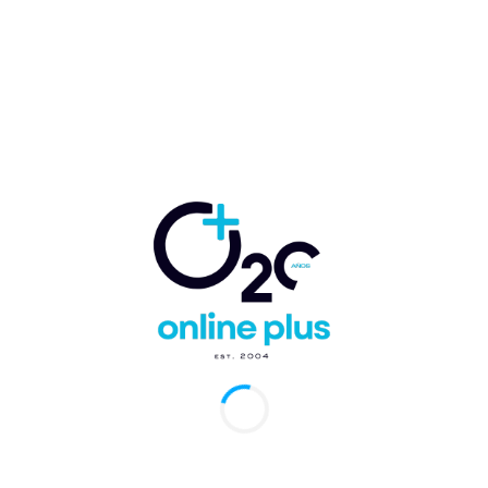
iler se reservan más dias y con tripulacion
arcelo Ballester
-
10 de junio de 2026
0
Cana, RD.- Para muchos viajeros de Latinoamérica, el Caribe es
mo de desconexión: aguas turquesa, fondeos tranquilos y un
de vacaciones que...
aformas de renta a corto plazo gana
laridad en el sector turismo
ermín Acosta
-
29 de mayo de 2023
0
Cana, RD.- Las plataformas de renta a corto plazo son un
 de negocio que ha ganado popularidad en los últimos años,
almente...