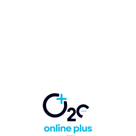
Birgitt Heinsen con total
apoyo a la recuperación y el
reordenamiento de la playa
de Sosúa
Marcelo Ballester
-
21 de noviembre de 2024
PUERTO PLATA