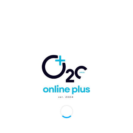
uido Nicolás Ballester Rey
-
23 de mayo de 2025
0
Cana.- Meliá Punta Cana Beach Resort, reconocido por su
e en el bienestar integral y su modelo wellness-inclusive solo
dultos, anuncia dos...
 Conferencia Internacional de Turismo de
estar será en Eden Roc Cap Cana
etina Rey
-
4 de agosto de 2022
0
lness Tourism Association (WTA) anuncia la segunda
encia Internacional de Turismo de Bienestar anual, que se
ollará del 22 al 24 de septiembre...
a Hotels ya tiene fecha de reapertura de dos
us resorts en Punta Cana, República
inicana
arcelo Ballester
-
19 de septiembre de 2020
0