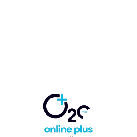
Hoteles Be Live desaparecen,
reabrirán en agosto con la
nueva marca Sunscape
Resorts & Spas
Marcelo Ballester
-
19 de abril de 2023
ACTUALIDAD
HOTELERA