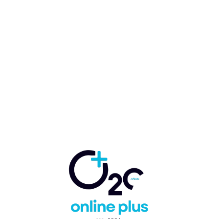
Colaboradores de Dreams
Macao Beach realizan
jornada de reforestación en
Laguna Bávaro
Marcelo Ballester
-
22 de julio de 2022
SOSTENIBILIDAD