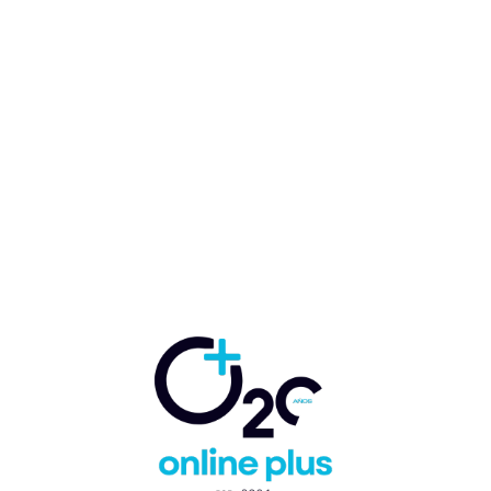
Banesco fortalece oferta para
Pymes con nueva solución en
Puntos de Venta
Guido Nicolás Ballester Rey
-
7 de marzo de 2025
BANCA